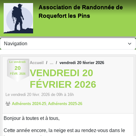
Panneau de gestion des cookies
Association de Randonnée de
Roquefort les Pins
Le
vendredi
Accueil
vendredi 20 février 2026
20
VENDREDI 20
FÉVR.
2026
FÉVRIER 2026
Le
vendredi
20
févr.
2026
de 09h à 16h
Adhérents 2024-25
Adhérents 2025-26
Bonjour à toutes et à tous,
Cette année encore, la neige est au rendez-vous dans le